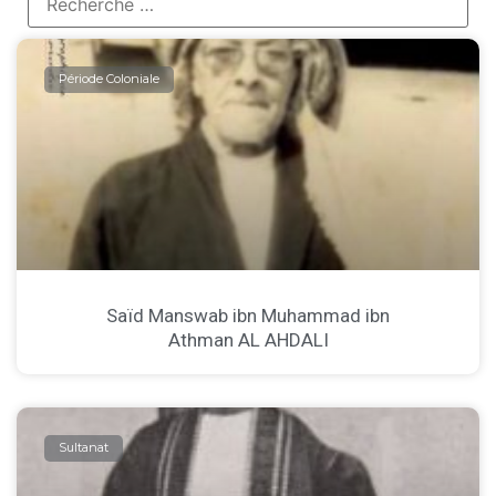
Période Coloniale
Saïd Manswab ibn Muhammad ibn
Athman AL AHDALI
Sultanat